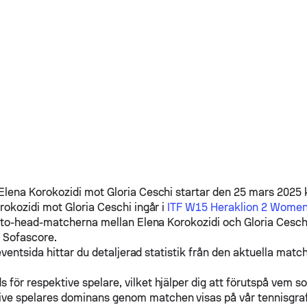
Elena Korokozidi
mot
Gloria Ceschi
startar den 25 mars 2025 
rokozidi
mot
Gloria Ceschi
ingår i
ITF W15 Heraklion 2 Wome
d-to-head-matcherna mellan
Elena Korokozidi
och
Gloria Cesch
å Sofascore.
ventsida hittar du detaljerad statistik från den aktuella match
s för respektive spelare, vilket hjälper dig att förutspå vem s
ive spelares dominans genom matchen visas på vår tennisgra