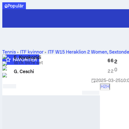
Populär
Tennis
ITF kvinnor
ITF W15 Heraklion 2 Women
,
Sextondel
Ceschi
E. Korokozidi
FAVORITER
6
6
2
WTA 547e set
0
2
2
G. Ceschi
2025-03-25
10:
H2H