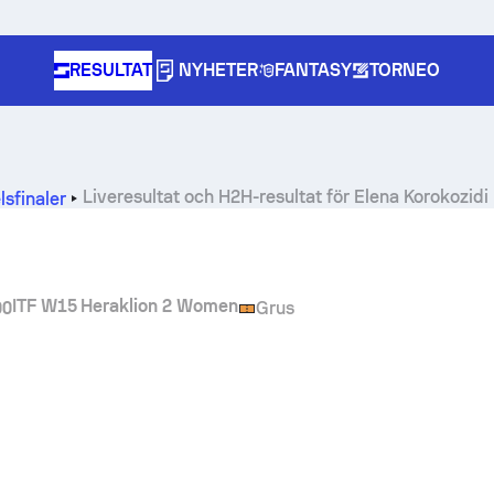
RESULTAT
NYHETER
FANTASY
TORNEO
Liveresultat och H2H-resultat för
Elena Korokozidi
sfinaler
ITF W15 Heraklion 2 Women
00
Grus