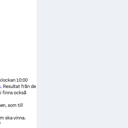
klockan 10:00
n
. Resultat från de
i
finns också
en, som till
om ska vinna.
f