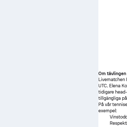
Om tävlingen
Livematchen
UTC.
Elena Ko
tidigare hea
tillgängliga p
På vår tennise
exempel:
Vinstodd
Respekt