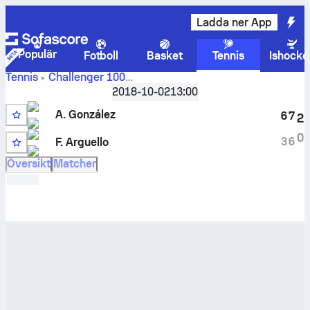
Ladda ner App
Populär
Fotboll
Basket
Tennis
Ishocke
Tennis
Challenger
100
Liveresultat och
Campinas, Brazil
,
Sextondelsfinaler
2018-10-02
13:00
H2H-resultat för
A. González
mot
Facundo Arguello
A. González
6
7
2
0
3
6
F. Arguello
Översikt
Matcher