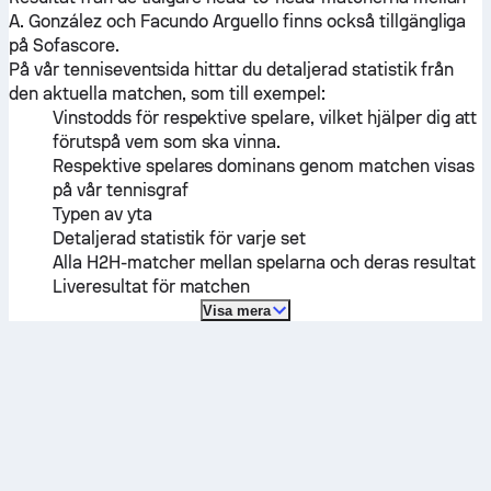
A. González
och
Facundo Arguello
finns också tillgängliga
på Sofascore.
På vår tenniseventsida hittar du detaljerad statistik från
den aktuella matchen, som till exempel:
Vinstodds för respektive spelare, vilket hjälper dig att
förutspå vem som ska vinna.
Respektive spelares dominans genom matchen visas
på vår tennisgraf
Typen av yta
Detaljerad statistik för varje set
Alla H2H-matcher mellan spelarna och deras resultat
Liveresultat för matchen
Visa mera