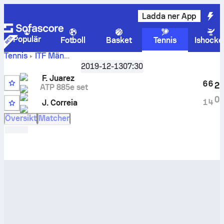
Ladda ner App
Populär
Fotboll
Basket
Tennis
Ishocke
Tennis
ITF Män
Liveresultat
Cairo, Singles M-ITF-EGY-21A
2019-12-13
,
07:30
Kvartsfinal
och H2H-resultat för
Facundo Juarez
mot
Jordan Correia
F. Juarez
6
6
2
ATP 885e set
8
0
1
4
J. Correia
4
Översikt
Matcher