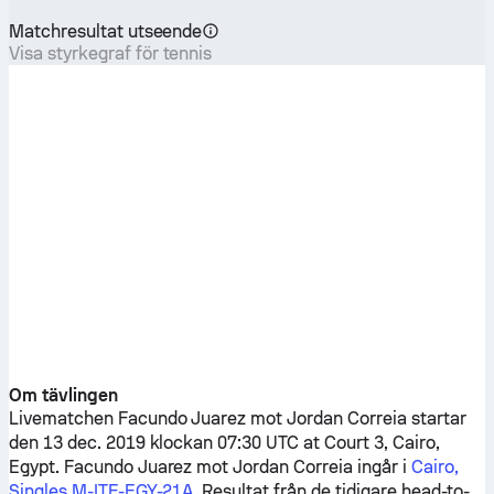
Matchresultat utseende
Visa styrkegraf för tennis
Om tävlingen
Livematchen
Facundo Juarez
mot
Jordan Correia
startar
den 13 dec. 2019 klockan 07:30 UTC at Court 3, Cairo,
Egypt.
Facundo Juarez
mot
Jordan Correia
ingår i
Cairo,
Singles M-ITF-EGY-21A
. Resultat från de tidigare head-to-