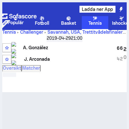
Ladda ner App
Populär
Fotboll
Basket
Tennis
Ishocke
Tennis
Challenger
Savannah, USA
,
Trettitvådelsfinaler
Liveresultat och H2H-resultat för
A. González
mot
Jordi
2019-04-29
21:00
Arconada
A. González
6
6
2
0
4
2
J. Arconada
WC
Översikt
Matcher