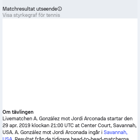
Matchresultat utseende
Visa styrkegraf för tennis
Om tävlingen
Livematchen
A. González
mot
Jordi Arconada
startar den
29 apr. 2019 klockan 21:00 UTC at Center Court, Savannah,
USA.
A. González
mot
Jordi Arconada
ingår i
Savannah,
USA
. Resultat från de tidigare head-to-head-matcherna