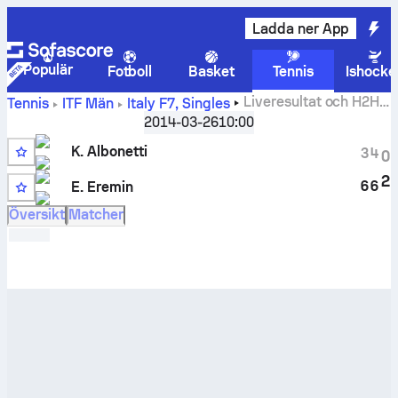
Ladda ner App
Populär
Fotboll
Basket
Tennis
Ishocke
Liveresultat och H2H-
Tennis
ITF Män
Italy F7, Singles
resultat för
Kevin Albonetti
mot
Edoardo Eremin
2014-03-26
10:00
K. Albonetti
3
4
0
2
6
6
E. Eremin
Översikt
Matcher