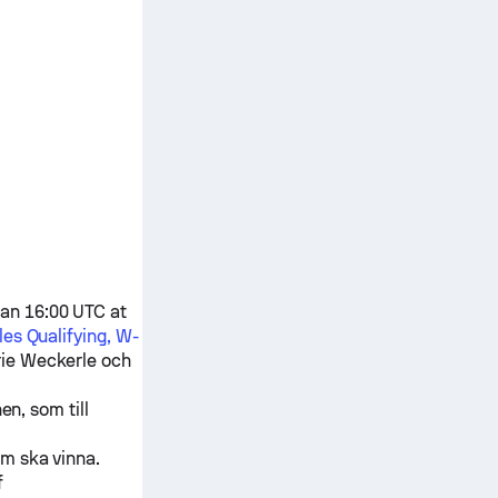
an 16:00 UTC at
les Qualifying, W-
ie Weckerle
och
en, som till
om ska vinna.
f