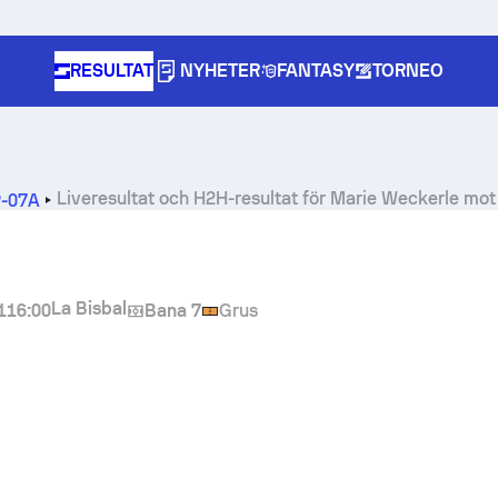
RESULTAT
NYHETER
FANTASY
TORNEO
Liveresultat och H2H-resultat för
Marie Weckerle
mo
P-07A
La Bisbal
1
16:00
Bana 7
Grus