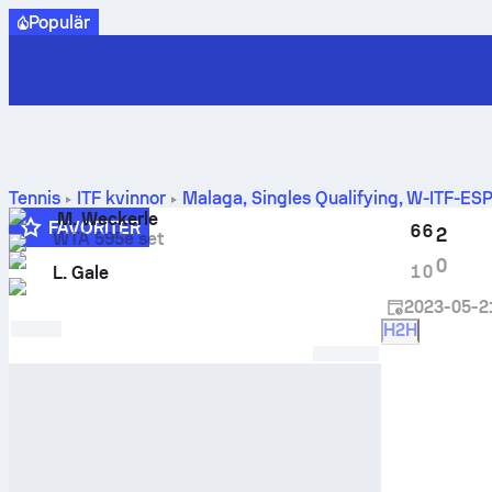
Populär
Tennis
ITF kvinnor
Malaga, Singles Qualifying, W-ITF-ES
M. Weckerle
FAVORITER
6
6
2
WTA 595e set
4
0
1
0
L. Gale
2023-05-2
H2H