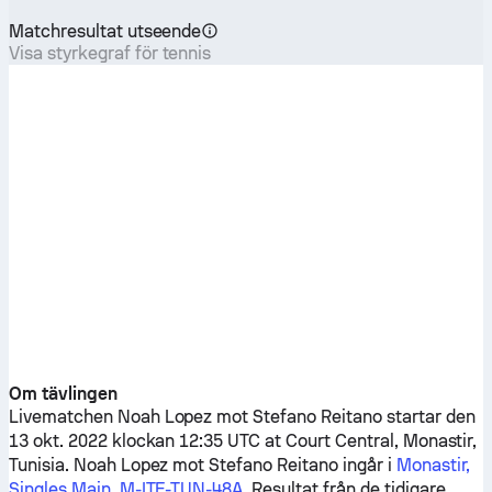
Matchresultat utseende
Visa styrkegraf för tennis
Om tävlingen
Livematchen
Noah Lopez
mot
Stefano Reitano
startar den
13 okt. 2022 klockan 12:35 UTC at Court Central, Monastir,
Tunisia.
Noah Lopez
mot
Stefano Reitano
ingår i
Monastir,
Singles Main, M-ITF-TUN-48A
. Resultat från de tidigare