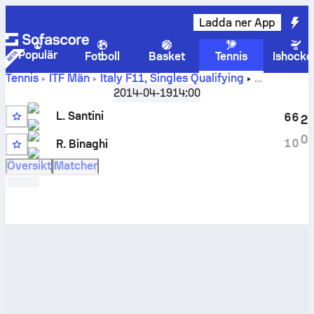
Ladda ner App
Populär
Fotboll
Basket
Tennis
Ishocke
Tennis
ITF Män
Italy F11, Singles Qualifying
Liveresultat och H2H-resultat för
Lorenzo Santini
mot
2014-04-19
14:00
Roberto Binaghi
L. Santini
6
6
2
0
1
0
R. Binaghi
Översikt
Matcher