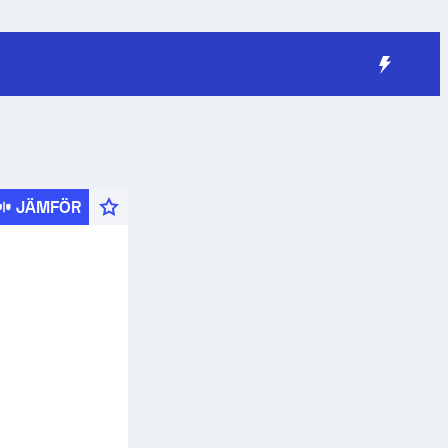
JÄMFÖR