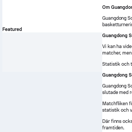
Om Guangdon
Guangdong Sout
basketturneri
Featured
Guangdong So
Vi kan ha vid
matcher, men 
Statistik och 
Guangdong So
Guangdong Sou
slutade med r
Matchfliken 
statistik och 
Där finns ock
framtiden.