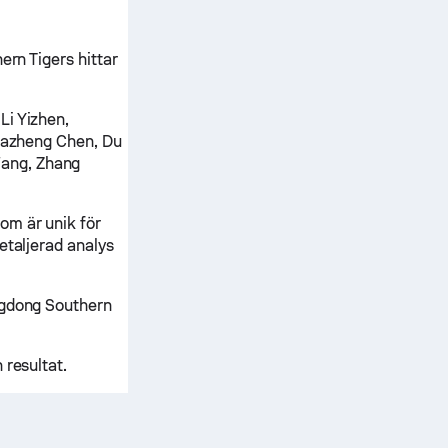
ern Tigers hittar
Li Yizhen,
Jiazheng Chen, Du
Wang, Zhang
om är unik för
etaljerad analys
ngdong Southern
resultat.