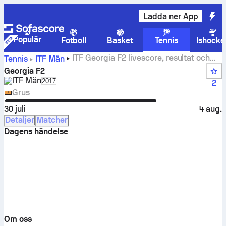
Ladda ner App
Populär
Fotboll
Basket
Tennis
Ishocke
ITF Georgia F2 livescore, resultat och
Tennis
ITF Män
matcher
Georgia F2
ITF Män
Select season in unique tournament header
2017
2
Grus
30 juli
4 aug.
Detaljer
Matcher
Dagens händelse
Om oss