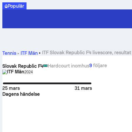
Populär
ITF Slovak Republic F4 livescore, resulta
Tennis
ITF Män
9
följare
Hardcourt inomhus
Slovak Republic F4
ITF Män
Select season in unique tournament header
2024
25 mars
31 mars
Dagens händelse