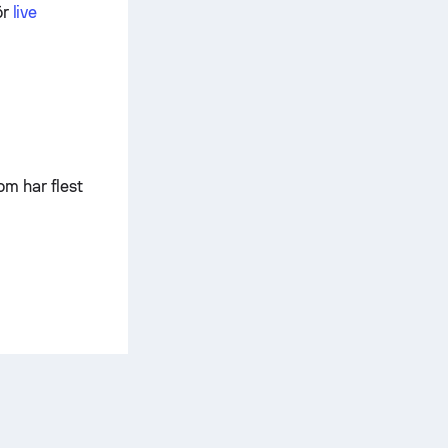
ör
live
m har flest