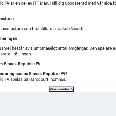
ic F4 är en del av ITF Män.
Håll dig uppdaterad med vår sida f
t
.
historia
nismästare och titelhållare är Jakub Nicod.
rneringen
ame} består av slumpmässigt antal omgångar. Den spelare so
ästare i tävlingen.
om Slovak Republic F4
underlag spelas Slovak Republic F4?
ic F4 spelas på
Hardcourt inomhus
.
Visa mindre