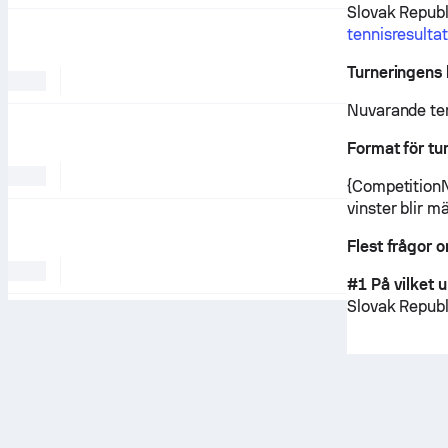
Slovak Republ
tennisresulta
Turneringens 
Nuvarande ten
Format för tu
{CompetitionN
vinster blir m
Flest frågor 
#1 På vilket 
Slovak Republ