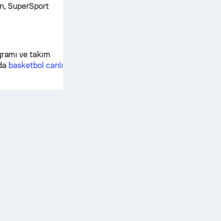
an, SuperSport
gramı ve takım
nda
basketbol canlı