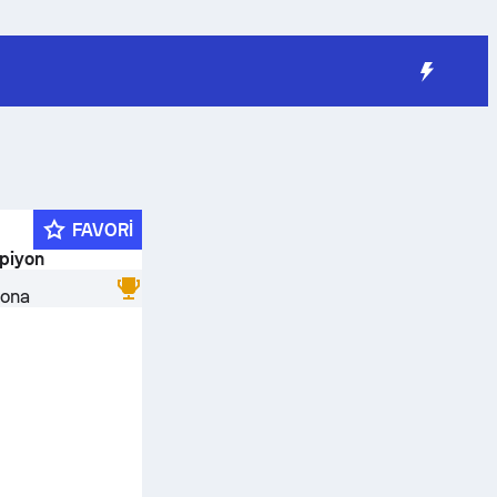
FAVORI
piyon
bona