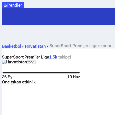
Trendler
SuperSport Premijer Liga skorları,
Basketbol
Hırvatistan
SuperSport Premijer Liga
1.5k
takipçi
Hırvatistan
Select season in unique tournament header
25/26
26 Eyl
10 Haz
Öne çıkan etkinlik