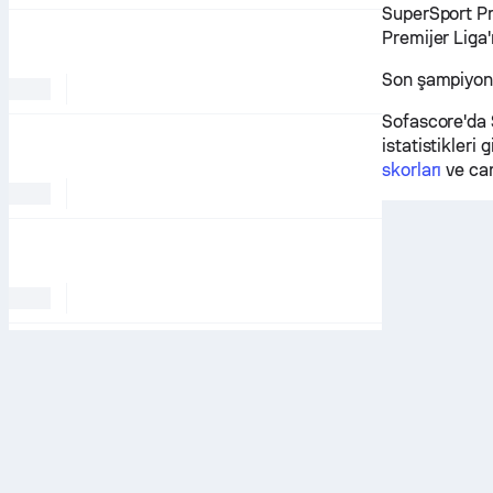
SuperSport Pre
Premijer Liga'
Son şampiyon 
Sofascore'da 
istatistikleri 
skorları
ve can