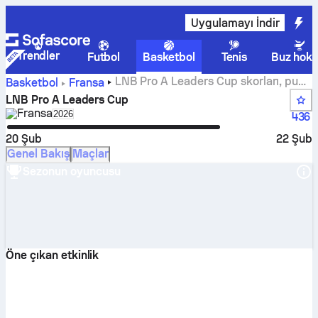
Uygulamayı İndir
Trendler
Futbol
Basketbol
Tenis
Buz hoke
LNB Pro A Leaders Cup skorları, puan
Basketbol
Fransa
durumu, program ve istatistikler
LNB Pro A Leaders Cup
Fransa
Select season in unique tournament header
2026
436
20 Şub
22 Şub
Genel Bakış
Maçlar
Sezonun oyuncusu
Öne çıkan etkinlik