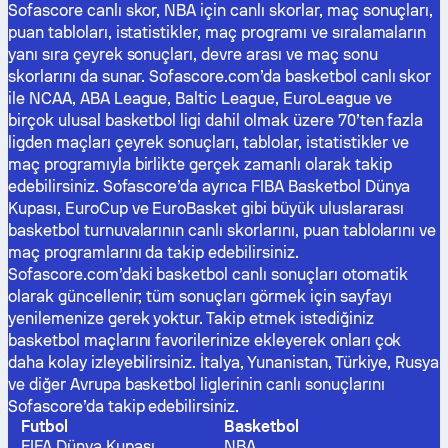
Sofascore canlı skor, NBA için canlı skorlar, maç sonuçları,
puan tabloları, istatistikler, maç programı ve sıralamaların
yanı sıra çeyrek sonuçları, devre arası ve maç sonu
skorlarını da sunar. Sofascore.com’da basketbol canlı skor
ile NCAA, ABA League, Baltic League, EuroLeague ve
birçok ulusal basketbol ligi dahil olmak üzere 70’ten fazla
ligden maçları çeyrek sonuçları, tablolar, istatistikler ve
maç programıyla birlikte gerçek zamanlı olarak takip
edebilirsiniz. Sofascore’da ayrıca FIBA Basketbol Dünya
Kupası, EuroCup ve EuroBasket gibi büyük uluslararası
basketbol turnuvalarının canlı skorlarını, puan tablolarını ve
maç programlarını da takip edebilirsiniz.
Sofascore.com’daki basketbol canlı sonuçları otomatik
olarak güncellenir; tüm sonuçları görmek için sayfayı
yenilemenize gerek yoktur. Takip etmek istediğiniz
basketbol maçlarını favorilerinize ekleyerek onları çok
daha kolay izleyebilirsiniz. İtalya, Yunanistan, Türkiye, Rusya
ve diğer Avrupa basketbol liglerinin canlı sonuçlarını
Sofascore’da takip edebilirsiniz.
Futbol
Basketbol
FIFA Dünya Kupası
NBA