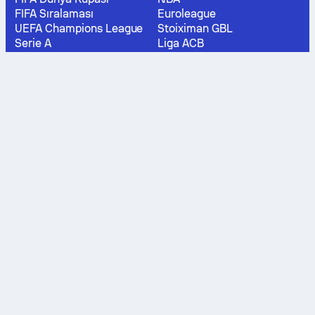
FIFA Sıralaması
Euroleague
UEFA Champions League
Stoiximan GBL
Serie A
Liga ACB
LaLiga
Lega A Basket
Premier League
Turkish Basketball Super League
Bundesliga
UEFA Sıralaması
Tenis
Trendler
Wimbledon, Men
MLB
ATP Sıralaması
NHL
WTA Sıralaması
Grand Prix de France
US Open, Men
Rally de Portugal
ATP
UFC
Roland Garros, Men
EHF Champions League
Australian Open
ESL Challenger League
Futbol skorları
Basketbol skorları
ABD - Bosna-Hersek
Fever - Aces
Belçika - Senegal
Sky - Fever
İngiltere - Kongo DC
Lynx - Aces
Meksika - Ekvador
Liberty - Storm
Fransa - İsveç
Sky - Mercury