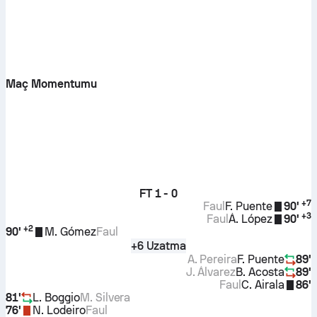
Maç Momentumu
FT
1 - 0
+
7
Faul
F. Puente
90'
+
3
Faul
Á. López
90'
+
2
90'
M. Gómez
Faul
+6 Uzatma
A. Pereira
F. Puente
89'
J. Álvarez
B. Acosta
89'
Faul
C. Airala
86'
81'
L. Boggio
M. Silvera
76'
N. Lodeiro
Faul