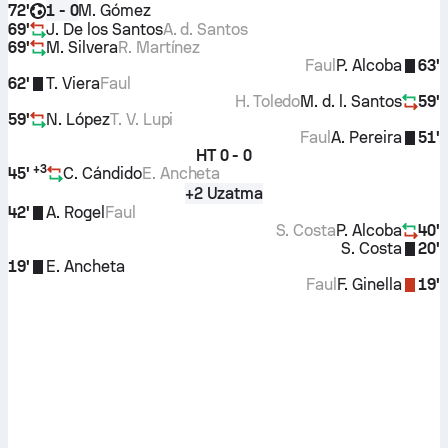
72'
M. Gómez
1 - 0
69'
J. De los Santos
A. d. Santos
69'
M. Silvera
R. Martínez
Faul
P. Alcoba
63'
62'
T. Viera
Faul
H. Toledo
M. d. l. Santos
59'
59'
N. López
T. V. Lupi
Faul
A. Pereira
51'
HT
0 - 0
+
3
45'
C. Cándido
E. Ancheta
+2 Uzatma
42'
A. Rogel
Faul
S. Costa
P. Alcoba
40'
S. Costa
20'
19'
E. Ancheta
Faul
F. Ginella
19'