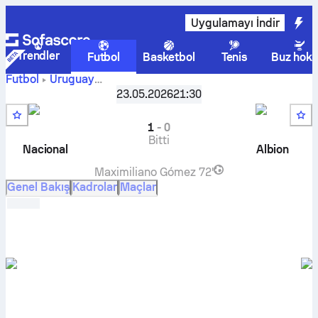
Uygulamayı İndir
Trendler
Futbol
Basketbol
Tenis
Buz hoke
Futbol
Uruguay
Liga AUF Uruguaya, Intermedio, Serie B
,
2. Hafta
23.05.2026
21:30
Nacional
-
Albion FC
canlı skor, H2H sonuçları, puan
durumu ve tahminleri
1
-
0
Bitti
Nacional
Albion
Maximiliano Gómez
72'
Genel Bakış
Kadrolar
Maçlar