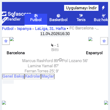
Uygulamayı İndir
Trendler
Futbol
Basketbol
Tenis
Buz hoke
FC Barcelona
-
Futbol
İspanya
LaLiga
,
31. Hafta
Espanyol
canlı skor, H2H sonuçları, puan durumu ve
11.04.2026
16:30
tahminleri
4
-
1
Bitti
Barcelona
Espanyol
Marcus Rashford
89'
Pol Lozano
56'
Lamine Yamal
87'
Ferran Torres
25', 9'
Genel Bakış
Kadrolar
Maçlar