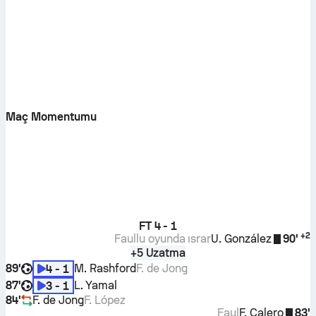
Maç Momentumu
FT
4 - 1
+
2
Faullu oyunda ısrar
U. González
90'
+5 Uzatma
89'
M. Rashford
F. de Jong
4 - 1
87'
L. Yamal
3 - 1
84'
F. de Jong
F. López
Faul
F. Calero
83'