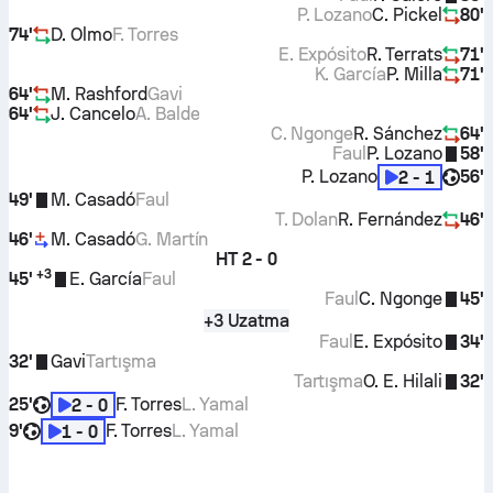
P. Lozano
C. Pickel
80'
74'
D. Olmo
F. Torres
E. Expósito
R. Terrats
71'
K. García
P. Milla
71'
64'
M. Rashford
Gavi
64'
J. Cancelo
A. Balde
C. Ngonge
R. Sánchez
64'
Faul
P. Lozano
58'
P. Lozano
56'
2 - 1
49'
M. Casadó
Faul
T. Dolan
R. Fernández
46'
46'
M. Casadó
G. Martín
HT
2 - 0
+
3
45'
E. García
Faul
Faul
C. Ngonge
45'
+3 Uzatma
Faul
E. Expósito
34'
32'
Gavi
Tartışma
Tartışma
O. E. Hilali
32'
25'
F. Torres
L. Yamal
2 - 0
9'
F. Torres
L. Yamal
1 - 0