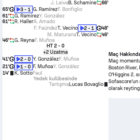
J. Leiva
B. Schamine
66'
65'
G. Ramírez
F. Bonfiglio
3 - 1
61'
G. Ramírez
Y. González
61'
R. Haller
A. Amado
F. Faúndez
T. Vecino
48'
2 - 1
M. Maturana
T. Vecino
46'
46'
G. Reyna
F. Muñoa
HT
2 - 0
+2 Uzatma
Maç Hakkınd
41'
Y. González
F. Muñoa
2 - 0
Maç momentumu
21'
F. Muñoa
Y. González
1 - 0
Boston River
,
14'
K. Sotto
Faul
O'Higgins
2. s
Yedek kulübesinde
Sofascore'un r
Tartışma
Lucas Bovaglio
olarak reyting 