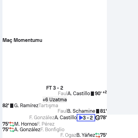
Maç Momentumu
FT
3 - 2
+
2
Faul
A. Castillo
90'
+6 Uzatma
82'
G. Ramírez
Tartışma
Faul
B. Schamine
81'
F. González
A. Castillo
78'
3 - 2
75'
M. Hornos
F. Pérez
75'
A. González
F. Bonfiglio
F. Ogaz
B. Yáñez
75'