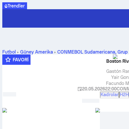
Trendler
Futbol
Güney Amerika
CONMEBOL Sudamericana, Grup
ve tahminleri
FAVORI
Boston Riv
Gastón Ra
Yair Gon
Facundo 
20.05.2026
22:00
CONM
Kadrolar
H2H