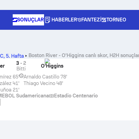
SONUÇLAR
HABERLER
FANTEZI
TORNEO
Boston River
-
O'Higgins
canlı skor, H2H sonuçla
 C
,
5. Hafta
3
-
2
er
O'Higgins
Bitti
mírez
65'
Arnaldo Castillo
78'
zález
41'
Thiago Vecino
48'
Muñoa
21'
EBOL Sudamericana
Estadio Centenario