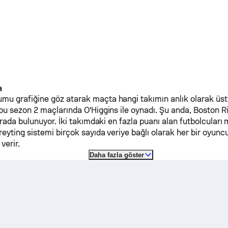
a
 grafiğine göz atarak maçta hangi takımın anlık olarak üst
 bu sezon 2 maçlarında
O'Higgins
ile oynadı.
Şu anda,
Boston R
ırada bulunuyor. İki takımdaki en fazla puanı alan futbolcuları 
eyting sistemi birçok sayıda veriye bağlı olarak her bir oyunc
verir.
Daha fazla göster