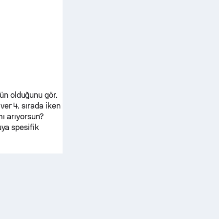
ün olduğunu gör.
iver
4. sırada iken
mı arıyorsun?
uya spesifik