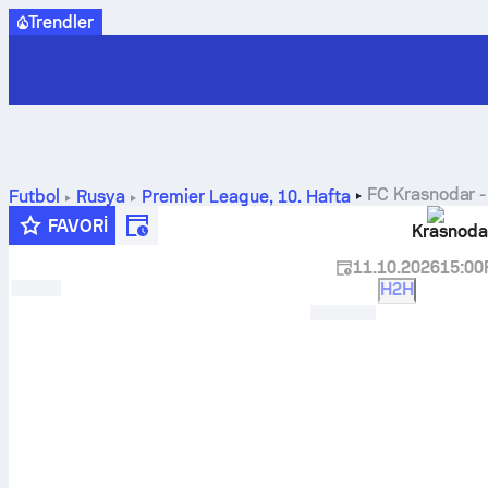
Trendler
FC Krasnodar
Futbol
Rusya
Premier League
,
10. Hafta
FAVORI
Krasnoda
11.10.2026
15:00
H2H