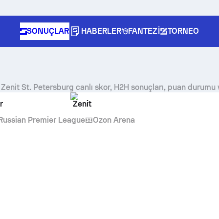
SONUÇLAR
HABERLER
FANTEZI
TORNEO
-
Zenit St. Petersburg
canlı skor, H2H sonuçları, puan durumu 
r
Zenit
Russian Premier League
Ozon Arena