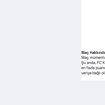
Maç Hakkınd
Maç momentumu
Şu anda,
FC K
en fazla puanı
veriye bağlı o