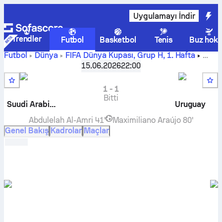
Uygulamayı İndir
Trendler
Futbol
Basketbol
Tenis
Buz hoke
Futbol
Dünya
FIFA Dünya Kupası, Grup H
,
1. Hafta
Suudi Arabistan
-
Uruguay
canlı skor, H2H sonuçları, puan
15.06.2026
22:00
durumu ve tahminleri
1
-
1
Bitti
Suudi Arabistan
Uruguay
Abdulelah Al-Amri
41'
Maximiliano Araújo
80'
Genel Bakış
Kadrolar
Maçlar