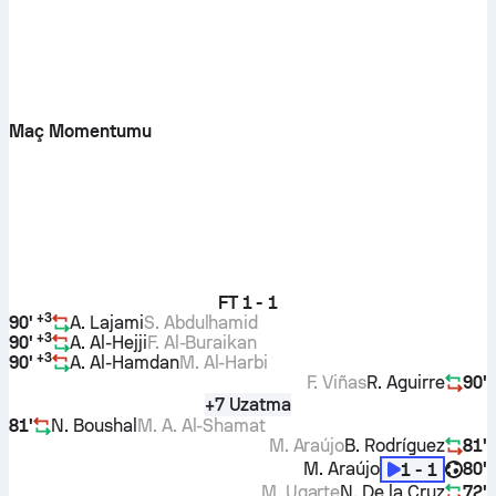
Maç Momentumu
FT
1 - 1
+
3
90'
A. Lajami
S. Abdulhamid
+
3
90'
A. Al-Hejji
F. Al-Buraikan
+
3
90'
A. Al-Hamdan
M. Al-Harbi
F. Viñas
R. Aguirre
90'
+7 Uzatma
81'
N. Boushal
M. A. Al-Shamat
M. Araújo
B. Rodríguez
81'
M. Araújo
80'
1 - 1
M. Ugarte
N. De la Cruz
72'