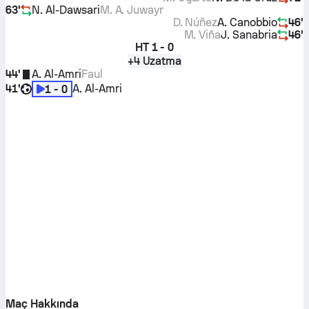
63'
N. Al-Dawsari
M. A. Juwayr
D. Núñez
A. Canobbio
46'
M. Viña
J. Sanabria
46'
HT
1 - 0
+4 Uzatma
44'
A. Al-Amri
Faul
41'
A. Al-Amri
1 - 0
Maç Hakkında