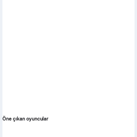
Öne çıkan oyuncular