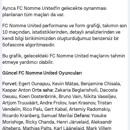
Ayrıca FC Nomme United'in gelecekte oynanması
planlanan tüm maçları da var.
FC Nomme United performansı ve form grafiği, takımın son
10 maçından, istatistiklerinden, detaylı analizlerinden ve
kendi bilgi birikimimizden oluşturduğumuz benzersiz bir
Sofascore algoritmasıdır.
Bu grafik, gelecekteki FC Nomme United maçlarını tahmin
etmeye yardımcı olabilir.
Güncel FC Nomme United Oyuncuları
Forvet:
Egert Ounapuu, Kevin Mätas, Benjamine Chisala,
Kaspar Anton
Orta saha:
Zakaria Beglarishvili, Dacosta
Owusu, Koen Oostenbrink, Bruno Vain, Nikita Vassiljev,
Artjom Truuväärt, Andre Frolov, Ivan Krasnov, Tristan
Vendelin, Rico Palu, Gert Kabal, Artemiy Radomskiy,
Ricardo Kranberg, Samuel Merilai
Defans:
Yosuke
Morishige, Ricky Chanda, Henri Järvelaid, Aleksandr
Alteberg, Mathias Palts, Karl Läänelaid, Mark Villem