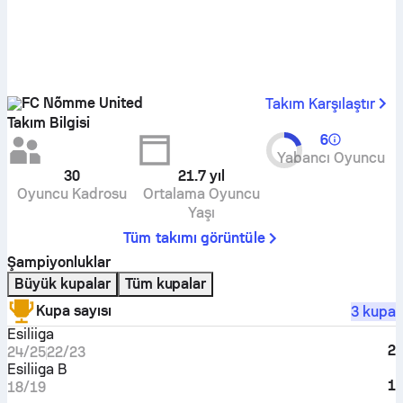
FC Nõmme United
Takım Karşılaştır
Takım Bilgisi
6
Yabancı Oyuncu
30
21.7
yıl
Oyuncu Kadrosu
Ortalama Oyuncu
Yaşı
Tüm takımı görüntüle
Şampiyonluklar
Büyük kupalar
Tüm kupalar
Kupa sayısı
3 kupa
Esiliiga
2
24/25
22/23
Esiliiga B
1
18/19