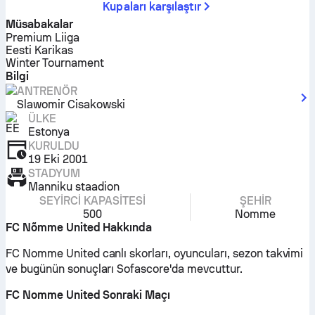
Kupaları karşılaştır
Müsabakalar
Premium Liiga
Eesti Karikas
Winter Tournament
Bilgi
ANTRENÖR
Slawomir Cisakowski
ÜLKE
Estonya
KURULDU
19 Eki 2001
STADYUM
Manniku staadion
SEYIRCI KAPASITESI
ŞEHIR
500
Nomme
FC Nõmme United Hakkında
FC Nomme United canlı skorları, oyuncuları, sezon takvimi
ve bugünün sonuçları Sofascore'da mevcuttur.
FC Nomme United Sonraki Maçı