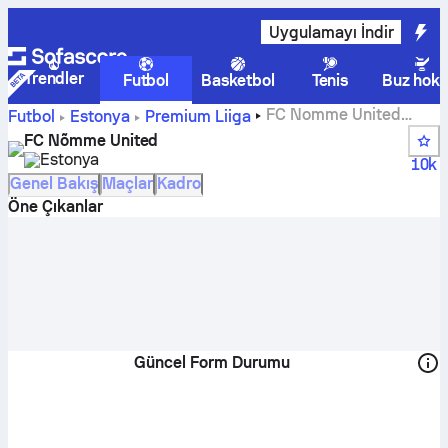
Uygulamayı İndir
Trendler
Futbol
Basketbol
Tenis
Buz hoke
FC Nomme United
Futbol
Estonya
Premium Liiga
skorları, fikstürleri, puan durumu ve oyuncu istatistikleri
FC Nõmme United
Estonya
10k
Genel Bakış
Maçlar
Kadro
Öne Çıkanlar
Güncel Form Durumu