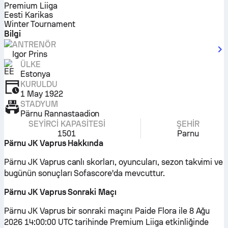
Premium Liiga
Eesti Karikas
Winter Tournament
Bilgi
ANTRENÖR
Igor Prins
ÜLKE
Estonya
KURULDU
1 May 1922
STADYUM
Pärnu Rannastaadion
SEYIRCI KAPASITESI
ŞEHIR
1501
Parnu
Pärnu JK Vaprus Hakkında
Pärnu JK Vaprus canlı skorları, oyuncuları, sezon takvimi ve
bugünün sonuçları Sofascore'da mevcuttur.
Pärnu JK Vaprus Sonraki Maçı
Pärnu JK Vaprus bir sonraki maçını Paide Flora ile 8 Ağu
2026 14:00:00 UTC tarihinde Premium Liiga etkinliğinde