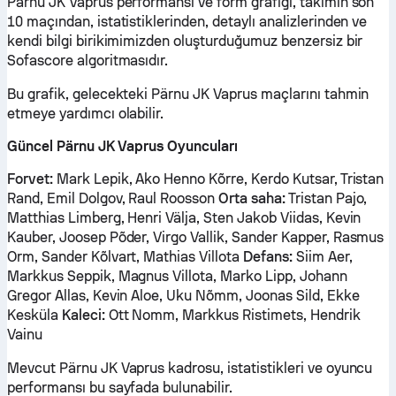
Pärnu JK Vaprus performansı ve form grafiği, takımın son
10 maçından, istatistiklerinden, detaylı analizlerinden ve
kendi bilgi birikimimizden oluşturduğumuz benzersiz bir
Sofascore algoritmasıdır.
Bu grafik, gelecekteki Pärnu JK Vaprus maçlarını tahmin
etmeye yardımcı olabilir.
Güncel Pärnu JK Vaprus Oyuncuları
Forvet:
Mark Lepik, Ako Henno Kõrre, Kerdo Kutsar, Tristan
Rand, Emil Dolgov, Raul Roosson
Orta saha:
Tristan Pajo,
Matthias Limberg, Henri Välja, Sten Jakob Viidas, Kevin
Kauber, Joosep Põder, Virgo Vallik, Sander Kapper, Rasmus
Orm, Sander Kõlvart, Mathias Villota
Defans:
Siim Aer,
Markkus Seppik, Magnus Villota, Marko Lipp, Johann
Gregor Allas, Kevin Aloe, Uku Nõmm, Joonas Sild, Ekke
Kesküla
Kaleci:
Ott Nomm, Markkus Ristimets, Hendrik
Vainu
Mevcut Pärnu JK Vaprus kadrosu, istatistikleri ve oyuncu
performansı bu sayfada bulunabilir.