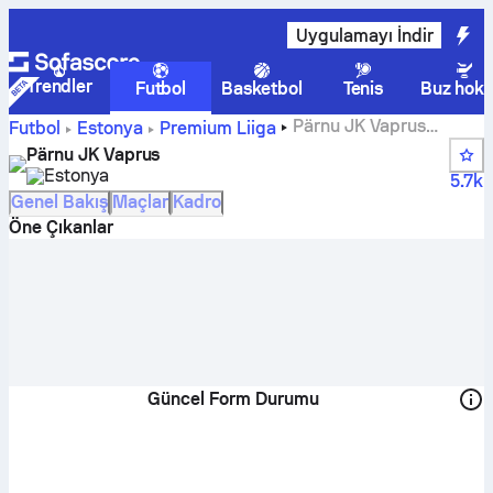
Uygulamayı İndir
Trendler
Futbol
Basketbol
Tenis
Buz hoke
Pärnu JK Vaprus
Futbol
Estonya
Premium Liiga
skorları, fikstürleri, puan durumu ve oyuncu istatistikleri
Pärnu JK Vaprus
Estonya
5.7k
Genel Bakış
Maçlar
Kadro
Öne Çıkanlar
Güncel Form Durumu