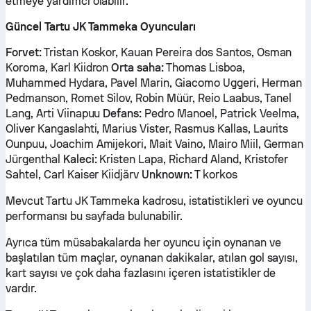
etmeye yardımcı olabilir.
Güncel Tartu JK Tammeka Oyuncuları
Forvet:
Tristan Koskor, Kauan Pereira dos Santos, Osman
Koroma, Karl Kiidron
Orta saha:
Thomas Lisboa,
Muhammed Hydara, Pavel Marin, Giacomo Uggeri, Herman
Pedmanson, Romet Silov, Robin Müür, Reio Laabus, Tanel
Lang, Arti Viinapuu
Defans:
Pedro Manoel, Patrick Veelma,
Oliver Kangaslahti, Marius Vister, Rasmus Kallas, Laurits
Ounpuu, Joachim Amijekori, Mait Vaino, Mairo Miil, German
Jürgenthal
Kaleci:
Kristen Lapa, Richard Aland, Kristofer
Sahtel, Carl Kaiser Kiidjärv
Unknown:
T korkos
Mevcut Tartu JK Tammeka kadrosu, istatistikleri ve oyuncu
performansı bu sayfada bulunabilir.
Ayrıca tüm müsabakalarda her oyuncu için oynanan ve
başlatılan tüm maçlar, oynanan dakikalar, atılan gol sayısı,
kart sayısı ve çok daha fazlasını içeren istatistikler de
vardır.