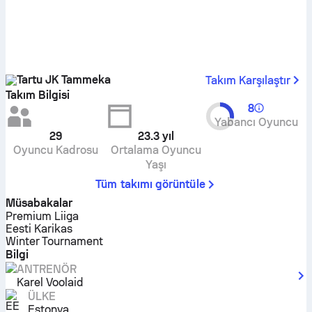
Tartu JK Tammeka
Takım Karşılaştır
Takım Bilgisi
8
Yabancı Oyuncu
29
23.3
yıl
Oyuncu Kadrosu
Ortalama Oyuncu
Yaşı
Tüm takımı görüntüle
Müsabakalar
Premium Liiga
Eesti Karikas
Winter Tournament
Bilgi
ANTRENÖR
Karel Voolaid
ÜLKE
Estonya