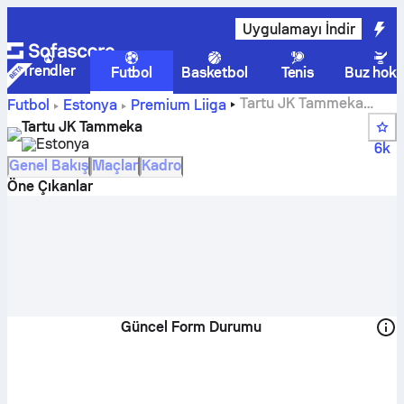
Uygulamayı İndir
Trendler
Futbol
Basketbol
Tenis
Buz hoke
Tartu JK Tammeka
Futbol
Estonya
Premium Liiga
skorları, fikstürleri, puan durumu ve oyuncu istatistikleri
Tartu JK Tammeka
Estonya
6k
Genel Bakış
Maçlar
Kadro
Öne Çıkanlar
Güncel Form Durumu