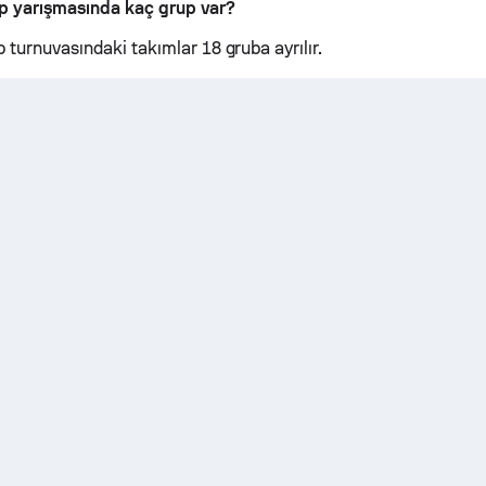
p yarışmasında kaç grup var?
 turnuvasındaki takımlar 18 gruba ayrılır.