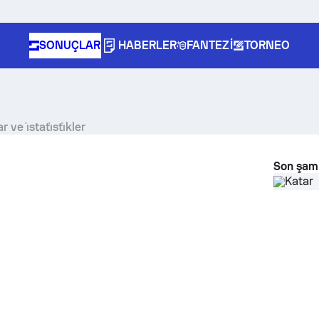
SONUÇLAR
HABERLER
FANTEZI
TORNEO
e i̇stati̇sti̇kler
Son şam
Katar