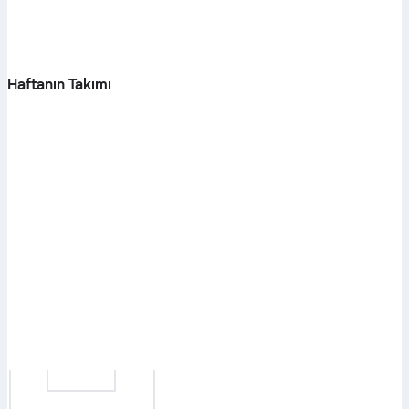
Haftanın Takımı