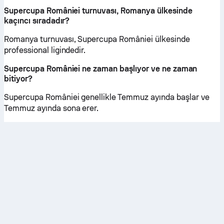
Supercupa României turnuvası, Romanya ülkesinde
kaçıncı sıradadır?
Romanya turnuvası, Supercupa României ülkesinde
professional ligindedir.
Supercupa României ne zaman başlıyor ve ne zaman
bitiyor?
Supercupa României genellikle Temmuz ayında başlar ve
Temmuz ayında sona erer.