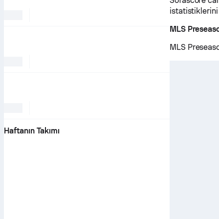
Sofascore can
istatistiklerin
MLS Preseaso
MLS Preseason
Haftanın Takımı