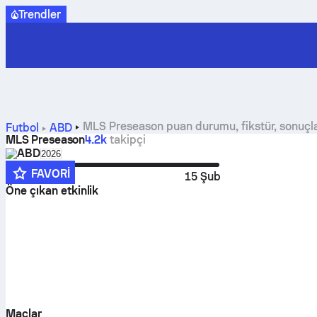
Trendler
MLS Preseason puan durumu, fikstür, sonuçlar ve
Futbol
ABD
MLS Preseason
4.2k
takipçi
ABD
Select season in unique tournament header
2026
FAVORI
17 Oca
15 Şub
Öne çıkan etkinlik
Maçlar