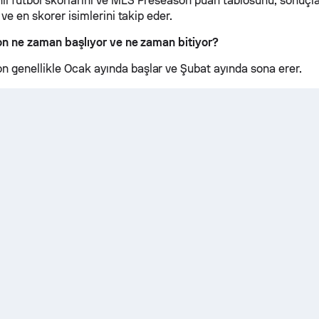
lı futbol skorlarını ve MLS Preseason puan tablosunu, sonuçlar
i ve en skorer isimlerini takip eder.
n ne zaman başlıyor ve ne zaman bitiyor?
 genellikle Ocak ayında başlar ve Şubat ayında sona erer.