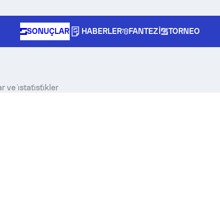
SONUÇLAR
HABERLER
FANTEZI
TORNEO
 i̇stati̇sti̇kler