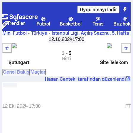
Uygulamayı İndir
Trendler
Futbol
Basketbol
Tenis
Buz hoke
Mini Futbol
Türkiye
İstanbul Ligi, Açılış Sezonu
,
5. Hafta
Şututgart
-
Site Telekom
12.10.2024
17:00
3
-
5
Bitti
Şututgart
Site Telekom
Genel Bakış
Maçlar
Hasan Canteki tarafından düzenlendi
12 Eki 2024 17:00
FT