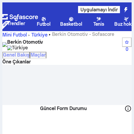
Uygulamayı İndir
Trendler
Futbol
Basketbol
Tenis
Buz hoke
Berkin Otomotiv - Sofascore
Mini Futbol
Türkiye
Berkin Otomotiv
Türkiye
0
Genel Bakış
Maçlar
Öne Çıkanlar
Güncel Form Durumu