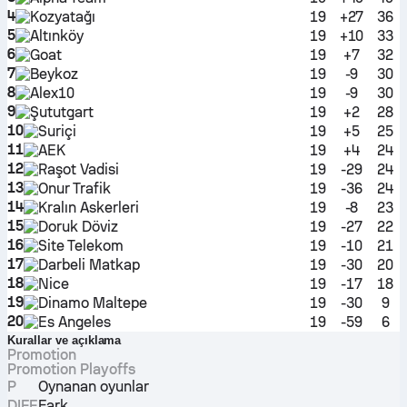
4
Kozyatağı
19
+27
36
5
Altınköy
19
+10
33
6
Goat
19
+7
32
7
Beykoz
19
-9
30
8
Alex10
19
-9
30
9
Şututgart
19
+2
28
10
Suriçi
19
+5
25
11
AEK
19
+4
24
12
Raşot Vadisi
19
-29
24
13
Onur Trafik
19
-36
24
14
Kralın Askerleri
19
-8
23
15
Doruk Döviz
19
-27
22
16
Site Telekom
19
-10
21
17
Darbeli Matkap
19
-30
20
18
Nice
19
-17
18
19
Dinamo Maltepe
19
-30
9
20
Es Angeles
19
-59
6
Kurallar ve açıklama
Promotion
Promotion Playoffs
P
Oynanan oyunlar
DIFF
Fark