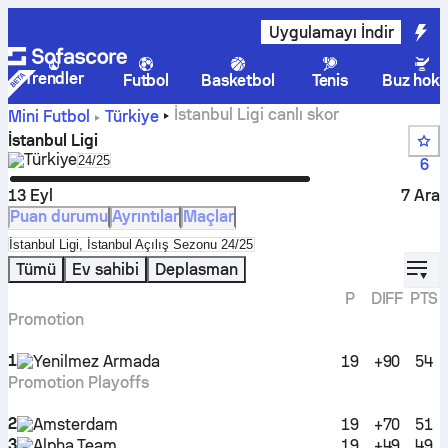
Uygulamayı İndir
Trendler
Futbol
Basketbol
Tenis
Buz hoke
İstanbul Ligi canlı skor
Mini Futbol
Türkiye
İstanbul Ligi
Türkiye
Select season in unique tournament header
24/25
6
13 Eyl
7 Ara
Puan durumu
Ayrıntılar
Maçlar
Select standings table in tournament standings
İstanbul Ligi, İstanbul Açılış Sezonu 24/25
displ
Tümü
Ev sahibi
Deplasman
P
DIFF
PTS
Promotion
1
Yenilmez Armada
19
+90
54
Promotion Playoffs
2
Amsterdam
19
+70
51
3
Alpha Team
19
+49
49