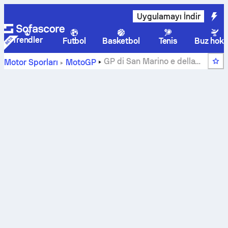
Uygulamayı İndir
Trendler
Futbol
Basketbol
Tenis
Buz hoke
GP di San Marino e della
Motor Sporları
MotoGP
Riviera di Rimini 2015