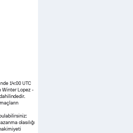
inde 14:00 UTC
 Winter Lopez
-
dahilindedir.
 maçların
ulabilirsiniz:
kazanma olasılığı
hakimiyeti