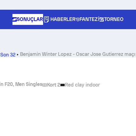
SONUÇLAR
HABERLER
FANTEZI
TORNEO
Benjamin Winter Lopez
-
Oscar Jose Gutierrez
maçı 
,
Son 32
in F20, Men Singles
Kort 2
Red clay indoor