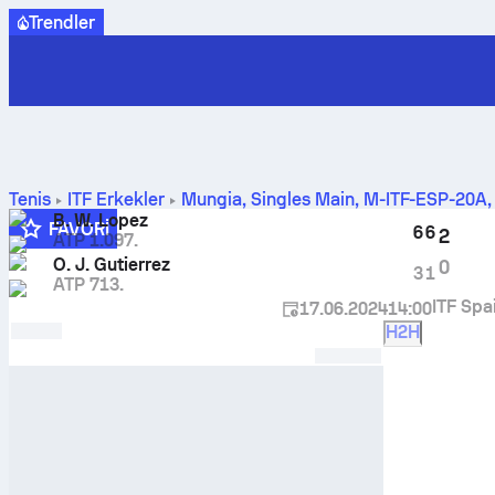
Trendler
Tenis
ITF Erkekler
Mungia, Singles Main, M-ITF-ESP-20A
H2H sonuçları
B. W. Lopez
FAVORI
6
6
2
ATP 1.097.
O. J. Gutierrez
0
3
1
ATP 713.
ITF Spa
17.06.2024
14:00
H2H