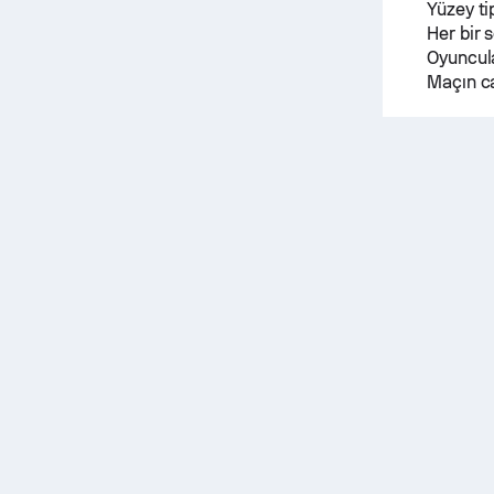
Yüzey ti
Her bir s
Oyuncula
Maçın ca