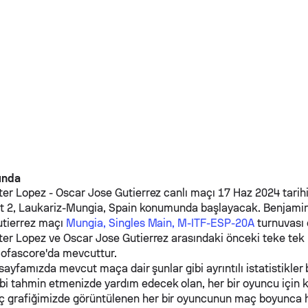
kında
ter Lopez
-
Oscar Jose Gutierrez
canlı maçı 17 Haz 2024 tarih
rt 2, Laukariz-Mungia, Spain konumunda başlayacak.
Benjamin
tierrez
maçı
Mungia, Singles Main, M-ITF-ESP-20A
turnuvası 
ter Lopez
ve
Oscar Jose Gutierrez
arasındaki önceki teke tek
Sofascore'da mevcuttur.
 sayfamızda mevcut maça dair şunlar gibi ayrıntılı istatistikler b
ibi tahmin etmenizde yardım edecek olan, her bir oyuncu için 
ç grafiğimizde görüntülenen her bir oyuncunun maç boyunca 