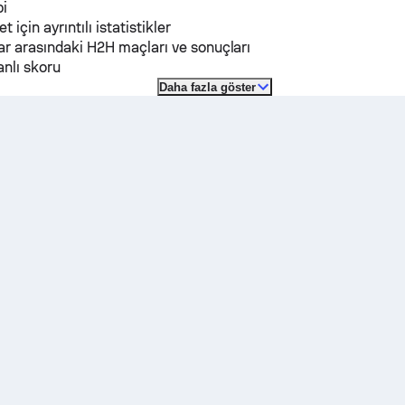
pi
et için ayrıntılı istatistikler
r arasındaki H2H maçları ve sonuçları
nlı skoru
Daha fazla göster