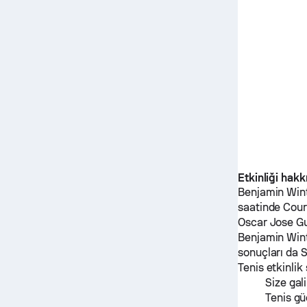
Etkinliği hak
Benjamin Win
saatinde Cou
Oscar Jose Gu
Benjamin Win
sonuçları da 
Tenis etkinlik
Size gal
Tenis gü