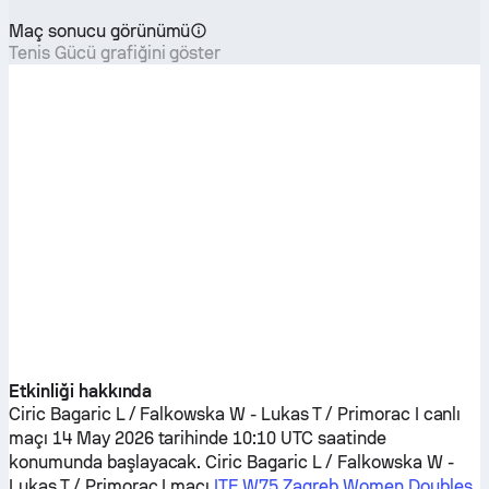
Maç sonucu görünümü
Tenis Gücü grafiğini göster
Etkinliği hakkında
Ciric Bagaric L / Falkowska W
-
Lukas T / Primorac I
canlı
maçı 14 May 2026 tarihinde 10:10 UTC saatinde
konumunda başlayacak.
Ciric Bagaric L / Falkowska W
-
Lukas T / Primorac I
maçı
ITF W75 Zagreb Women Doubles