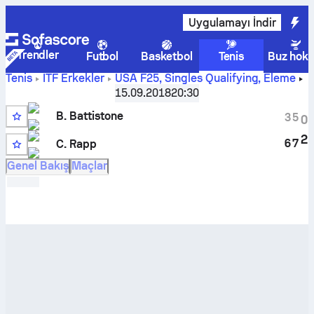
Uygulamayı İndir
Trendler
Futbol
Basketbol
Tenis
Buz hoke
Tenis
ITF Erkekler
USA F25, Singles Qualifying
,
Eleme
Brian Battistone
-
Connor Rapp
maçı canlı skoru ve H2H
15.09.2018
20:30
sonuçları
B. Battistone
3
5
0
2
6
7
C. Rapp
Genel Bakış
Maçlar