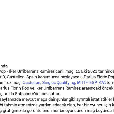
kında
 Pop
-
Iker Urribarrens Ramirez
canlı maçı 15 Eki 2023 tarihind
t 9, Castellon, Spain konumunda başlayacak.
Darius Florin Po
amirez
maçı
Castellon, Singles Qualifying, M-ITF-ESP-27A
turn
arius Florin Pop
ve
Iker Urribarrens Ramirez
arasındaki önceki
çları da Sofascore'da mevcuttur.
 sayfamızda mevcut maça dair şunlar gibi ayrıntılı istatistikler b
ibi tahmin etmenizde yardım edecek olan, her bir oyuncu için 
ç grafiğimizde görüntülenen her bir oyuncunun maç boyunca 