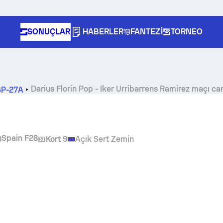
SONUÇLAR
HABERLER
FANTEZI
TORNEO
Darius Florin Pop
-
Iker Urribarrens Ramirez
maçı can
ESP-27A
Spain F28
0
Kort 9
Açık Sert Zemin