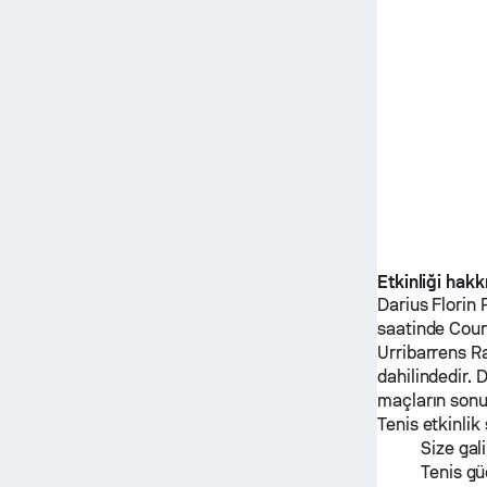
Etkinliği hak
Darius Florin
saatinde Cour
Urribarrens R
dahilindedir.
D
maçların sonu
Tenis etkinlik
Size gal
Tenis gü