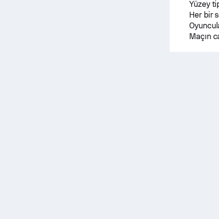
Yüzey ti
Her bir s
Oyuncula
Maçın ca