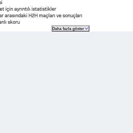
pi
et için ayrıntılı istatistikler
r arasındaki H2H maçları ve sonuçları
nlı skoru
Daha fazla göster