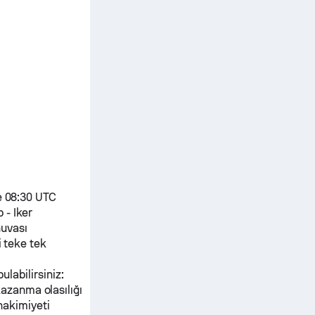
e 08:30 UTC
p
-
Iker
uvası
 teke tek
ulabilirsiniz:
kazanma olasılığı
hakimiyeti