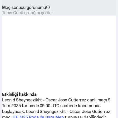
Maç sonucu görünümü
Tenis Gücü grafiğini göster
Etkinliği hakkında
Leonid Sheyngezikht
-
Oscar Jose Gutierrez
canlı maçı 9
Tem 2025 tarihinde 09:00 UTC saatinde konumunda
başlayacak.
Leonid Sheyngezikht
-
Oscar Jose Gutierrez
maçı
ITF M25 Roda de Bara Men
turnuvası dahilindedir.