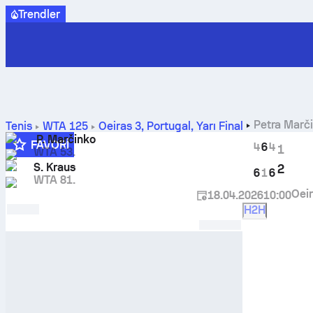
Trendler
Petra Marč
Tenis
WTA 125
Oeiras 3, Portugal
,
Yarı Final
P. Marčinko
FAVORI
4
6
4
1
WTA 53.
3
S. Kraus
2
6
1
6
WTA 81.
Oeir
18.04.2026
10:00
H2H