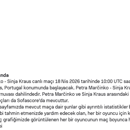
kında
ko
-
Sinja Kraus
canlı maçı 18 Nis 2026 tarihinde 10:00 UTC sa
as, Portugal konumunda başlayacak.
Petra Marčinko
-
Sinja Kr
nuvası dahilindedir.
Petra Marčinko
ve
Sinja Kraus
arasındaki 
çları da Sofascore'da mevcuttur.
 sayfamızda mevcut maça dair şunlar gibi ayrıntılı istatistikler b
ibi tahmin etmenizde yardım edecek olan, her bir oyuncu için 
ç grafiğimizde görüntülenen her bir oyuncunun maç boyunca 
pi