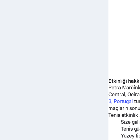
Etkinliği hak
Petra Marčin
Central, Oeir
3, Portugal
tur
maçların sonu
Tenis etkinlik
Size gal
Tenis gü
Yüzey ti