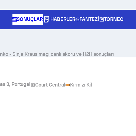
SONUÇLAR
HABERLER
FANTEZI
TORNEO
inko
-
Sinja Kraus
maçı canlı skoru ve H2H sonuçları
as 3, Portugal
Court Central
Kırmızı Kil