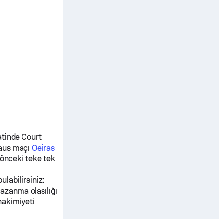
atinde Court
aus
maçı
Oeiras
önceki teke tek
ulabilirsiniz:
kazanma olasılığı
hakimiyeti