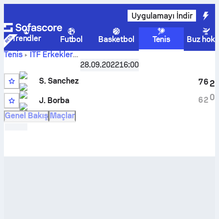
Uygulamayı İndir
Trendler
Futbol
Basketbol
Tenis
Buz hoke
Tenis
ITF Erkekler
Samuel
Cancun, Singles Main, M-ITF-MEX-20A
28.09.2022
16:00
,
Son 32
Sanchez
-
Juan Borba
maçı canlı skoru ve H2H sonuçları
S. Sanchez
7
6
2
0
6
2
J. Borba
Genel Bakış
Maçlar