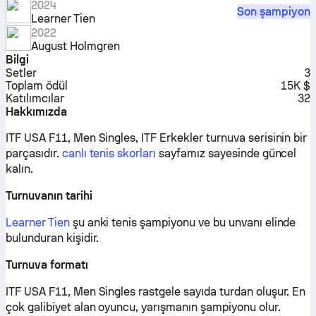
2024
Son şampiyon
Learner Tien
2022
August Holmgren
Bilgi
Setler
3
Toplam ödül
15K $
Katılımcılar
32
Hakkımızda
ITF USA F11, Men Singles, ITF Erkekler turnuva serisinin bir
parçasıdır.
canlı tenis skorları
sayfamız sayesinde güncel
kalın.
Turnuvanın tarihi
Learner Tien
şu anki tenis şampiyonu ve bu unvanı elinde
bulunduran kişidir.
Turnuva formatı
ITF USA F11, Men Singles rastgele sayıda turdan oluşur. En
çok galibiyet alan oyuncu, yarışmanın şampiyonu olur.