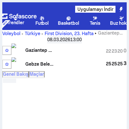
Uygulamayı İndir
Trendler
Futbol
Basketbol
Tenis
Buz hoke
Gaziantep
Voleybol
Türkiye
First Division
,
23. Hafta
Genclik Spor - Gebze Belediyespor puanlar, program,
08.03.2026
13:00
istatistikler, baş başa tahmin
Gaziantep Gençlik
0
22
23
20
3
25
25
25
Gebze Belediyespor
Genel Bakış
Maçlar