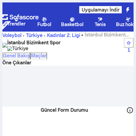
Uygulamayı İndir
Trendler
Futbol
Basketbol
Tenis
Buz hoke
İstanbul Bizimkent
Voleybol
Türkiye
Kadınlar 2. Ligi
Spor canlı skoru, takvimi, maçları ve puan durumu
İstanbul Bizimkent Spor
Türkiye
1
Genel Bakış
Maçlar
Öne Çıkanlar
Güncel Form Durumu