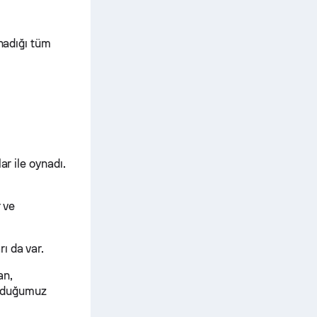
ynadığı tüm
ar ile oynadı.
r ve
ı da var.
an,
turduğumuz