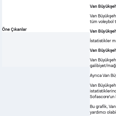
Van Büyükşeh
Van Büyükşehi
tüm voleybol t
Öne Çıkanlar
Van Büyükşeh
İstatistikler 
Van Büyükşeh
Van Büyükşehi
galibiyet/mağl
Ayrıca Van Bü
Van Büyükşehi
istatistikleri
Sofascore'un 
Bu grafik, Va
yardımcı olabil