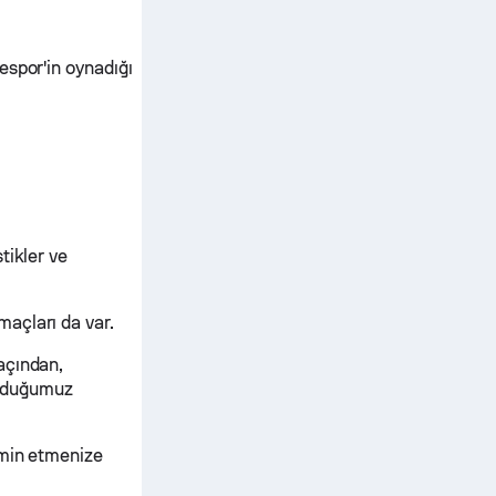
espor'in oynadığı
tikler ve
açları da var.
açından,
turduğumuz
hmin etmenize