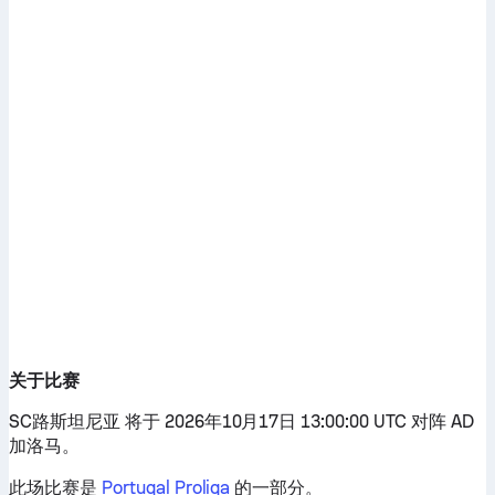
关于比赛
SC路斯坦尼亚 将于 2026年10月17日 13:00:00 UTC 对阵 AD
加洛马。
此场比赛是
Portugal Proliga
的一部分。