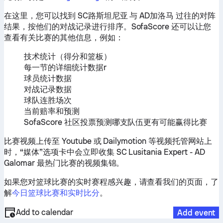
在这里，您可以找到 SC路斯坦尼亚 与 AD加洛马 过往的对阵
结果，按他们的对战记录进行排序。SofaScore 还可以让您
查看有关比赛的其他信息，例如：
技术统计（得分和篮板）
每一节的详细统计数据r
球员统计数据
对战记录数据
球队连胜场次
当前赔率和预测
SofaScore 社区投票预测哪支队伍更有可能赢得比赛
比赛视频上传至 Youtube 或 Dailymotion 等视频托管网站上
时，“媒体”选项卡中会立即收集 SC Lusitania Expert - AD
Galomar 最热门比赛的视频集锦。
如果您对篮球比赛的实时赛程感兴趣，请查看我们的页面，了
解
今日篮球比赛和实时比分
。
Add to calendar
Add event