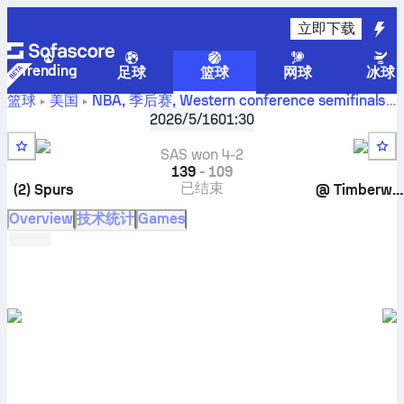
立即下载
Trending
足球
篮球
网球
冰球
篮球
美国
NBA, 季后赛
,
Western conference semifinals
明尼苏达森林狼 对阵 圣安东尼奥马刺 实时比分、对战记
2026/5/16
01:30
录、赛程、预测和统计数据
SAS won 4-2
139
-
109
已结束
(2)
Spurs
@
Timberwolves
Overview
技术统计
Games