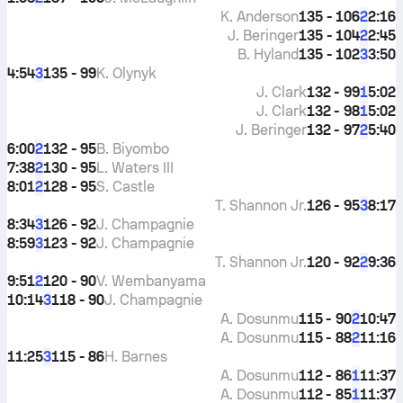
K. Anderson
135 - 106
2:16
2
J. Beringer
135 - 104
2:45
2
B. Hyland
135 - 102
3:50
3
4:54
135 - 99
K. Olynyk
3
J. Clark
132 - 99
5:02
1
J. Clark
132 - 98
5:02
1
J. Beringer
132 - 97
5:40
2
6:00
132 - 95
B. Biyombo
2
7:38
130 - 95
L. Waters III
2
8:01
128 - 95
S. Castle
2
T. Shannon Jr.
126 - 95
8:17
3
8:34
126 - 92
J. Champagnie
3
8:59
123 - 92
J. Champagnie
3
T. Shannon Jr.
120 - 92
9:36
2
9:51
120 - 90
V. Wembanyama
2
10:14
118 - 90
J. Champagnie
3
A. Dosunmu
115 - 90
10:47
2
A. Dosunmu
115 - 88
11:16
2
11:25
115 - 86
H. Barnes
3
A. Dosunmu
112 - 86
11:37
1
A. Dosunmu
112 - 85
11:37
1