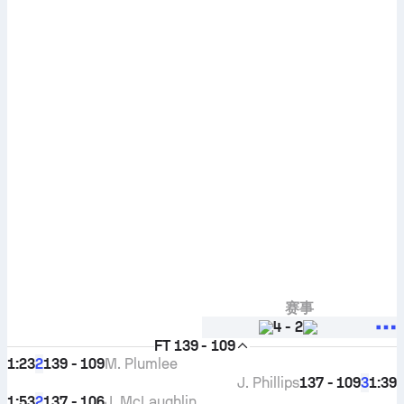
赛事
4
-
2
FT
139 - 109
1:23
139 - 109
M. Plumlee
2
J. Phillips
137 - 109
1:39
3
1:53
137 - 106
J. McLaughlin
2