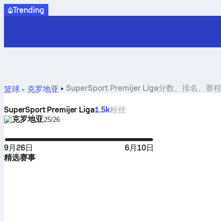
Trending
SuperSport Premijer Liga分数、排名
篮球
克罗地亚
SuperSport Premijer Liga
1.5k
粉丝
克罗地亚
Select season in unique tournament header
25/26
9月26日
6月10日
精选赛事