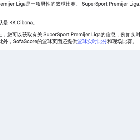
 Premijer Liga是一项男性的篮球比赛。 SuperSport Premijer
 KK Cibona。
e上，您可以获取有关 SuperSport Premijer Liga的信息，
外，SofaScore的篮球页面还提供
篮球实时比分
和现场比赛。