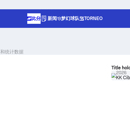
比分
新闻
梦幻球队
TORNEO
、赛程和统计数据
Title hol
2026
KK Ci