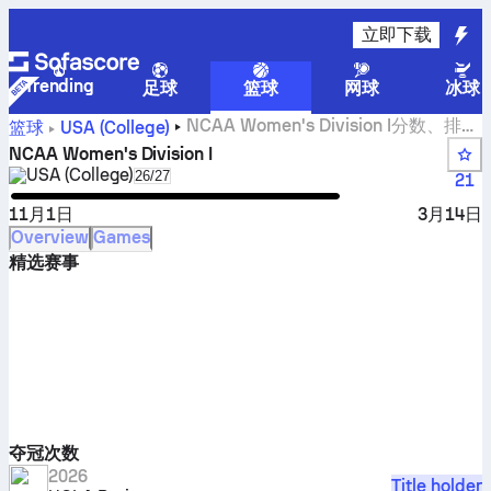
立即下载
Trending
足球
篮球
网球
冰球
NCAA Women's Division I分数、排
篮球
USA (College)
名、赛程和统计数据
NCAA Women's Division I
USA (College)
Select season in unique tournament header
26/27
21
11月1日
3月14日
Overview
Games
精选赛事
夺冠次数
2026
Title holder