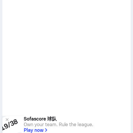
Sofascore 球队
Own your team. Rule the league.
Play now