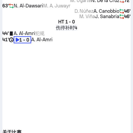
M. Ugarte
N. De la Cruz
72'
63'
N. Al-Dawsari
M. A. Juwayr
D. Núñez
A. Canobbio
46'
M. Viña
J. Sanabria
46'
HT
1 - 0
伤停补时4
44'
A. Al-Amri
犯规
41'
A. Al-Amri
1 - 0
关于比赛