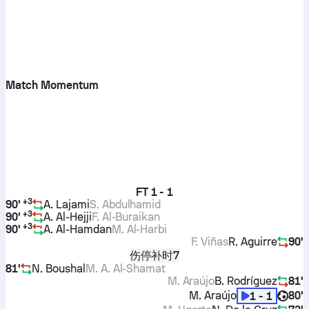
Match Momentum
FT
1 - 1
+
3
90'
A. Lajami
S. Abdulhamid
+
3
90'
A. Al-Hejji
F. Al-Buraikan
+
3
90'
A. Al-Hamdan
M. Al-Harbi
F. Viñas
R. Aguirre
90'
伤停补时7
81'
N. Boushal
M. A. Al-Shamat
M. Araújo
B. Rodríguez
81'
M. Araújo
80'
1 - 1