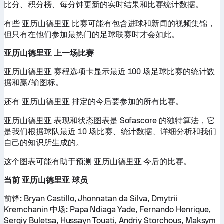
比分、积分榜、每分钟更新的实时结果和比赛统计数据。
有些 亚历山德里亚 比赛可能有包含进球和新闻的视频集锦，
但只有在他们参加最热门的足球联赛时才会如此。
亚历山德里亚 上一场比赛
亚历山德里亚 赛程选项卡显示最近 100 场足球比赛的统计数
据和赢/输图标。
还有 亚历山德里亚 排定的今后要参加的所有比赛。
亚历山德里亚 表现和状态图表是 Sofascore 的独特算法，它
是我们根据球队最近 10 场比赛、统计数据、详细分析和我们
自己的知识所生成的。
这个图表可能有助于预测 亚历山德里亚 今后的比赛。
当前 亚历山德里亚 球员
前锋:
Bryan Castillo, Jhonnatan da Silva, Dmytrii
Kremchanin
中场:
Papa Ndiaga Yade, Fernando Henrique,
Sergiy Buletsa, Hussayn Touati, Andriy Storchous, Maksym