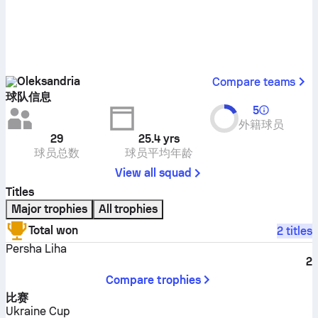
Oleksandria
Compare teams
球队信息
5
外籍球员
29
25.4
yrs
球员总数
球员平均年龄
View all squad
Titles
Major trophies
All trophies
Total won
2 titles
Persha Liha
2
Compare trophies
比赛
Ukraine Cup