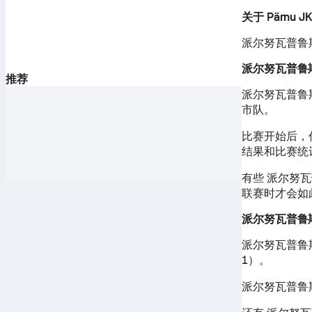
关于 Pärnu JK
派尔努瓦普鲁斯
派尔努瓦普鲁
推荐
派尔努瓦普鲁斯 的
市队。
比赛开始后，
结果和比赛统
有些 派尔努
联赛时才会如
派尔努瓦普鲁
派尔努瓦普鲁斯 
1）。
派尔努瓦普鲁斯