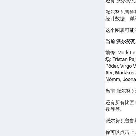
还有 派尔努
派尔努瓦普鲁斯
统计数据、详
这个图表可能
当前 派尔努瓦
前锋:
Mark Lep
场:
Tristan Paj
Põder, Virgo 
Aer, Markkus 
Nõmm, Joonas
当前 派尔努
还有所有比赛
数等等。
派尔努瓦普鲁
你可以点击上