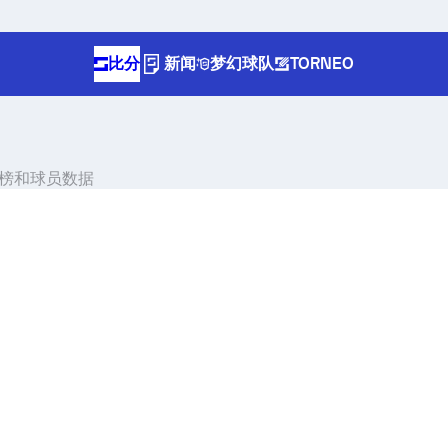
比分
新闻
梦幻球队
TORNEO
分榜和球员数据