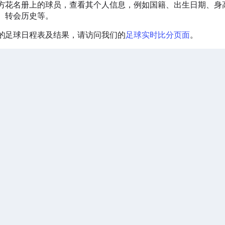
方花名册上的球员，查看其个人信息，例如国籍、出生日期、身
、转会历史等。
的足球日程表及结果，请访问我们的
足球实时比分页面
。