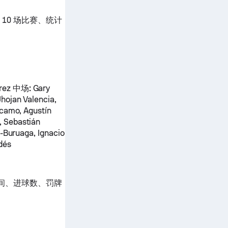
 10 场比赛、统计
érez
中场:
Gary
hojan Valencia,
rcamo, Agustín
, Sebastián
a-Buruaga, Ignacio
dés
间、进球数、罚牌